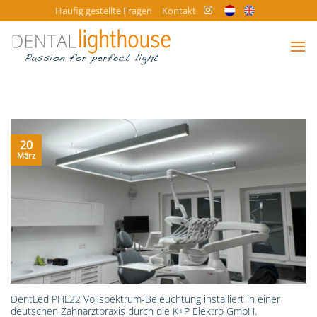
Zum
Häufig gestellte Fragen
Kontakt
Inhalt
springen
20
März
DentLed PHL22 Vollspektrum-Beleuchtung installiert in einer
deutschen Zahnarztpraxis durch die K+P Elektro GmbH.