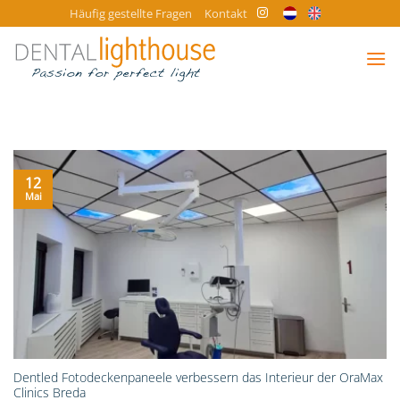
Zum
Häufig gestellte Fragen
Kontakt
Inhalt
springen
12
Mai
Dentled Fotodeckenpaneele verbessern das Interieur der OraMax
Clinics Breda