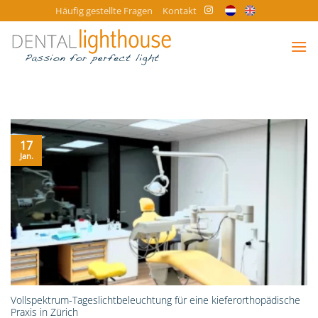
Zum
Häufig gestellte Fragen
Kontakt
Inhalt
springen
17
Jan.
Vollspektrum-Tageslichtbeleuchtung für eine kieferorthopädische
Praxis in Zürich