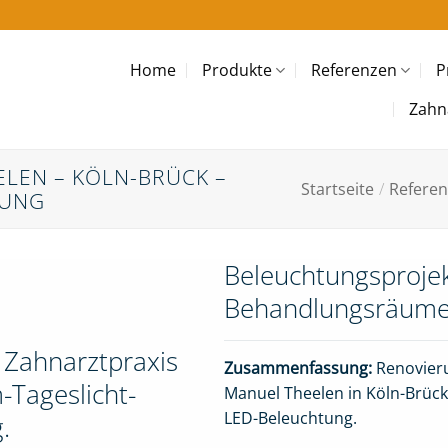
Home
Produkte
Referenzen
P
Zahn
ELEN – KÖLN-BRÜCK –
Startseite
/
Refere
TUNG
Beleuchtungsprojek
Behandlungsräume
 Zahnarztpraxis
Zusammenfassung:
Renovieru
-Tageslicht-
Manuel Theelen in Köln-Brück
LED-Beleuchtung.
.