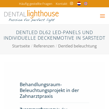
Zum
Häufig gestellte Fragen
Kontakt
Inhalt
springen
DENTLED DL62 LED-PANELS UND
INDIVIDUELLE DECKENMOTIVE IN SARSTEDT
Startseite
/
Referenzen
/
Dentled beleuchtung
Behandlungsraum-
Beleuchtungsprojekt in der
Zahnarztpraxis