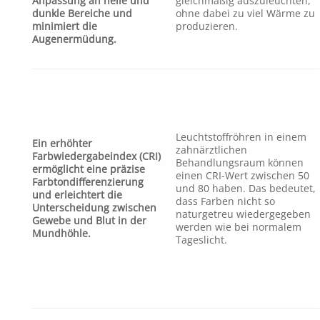
Anpassung an helle und
gleichmäßig auszuleuchten,
dunkle Bereiche und
ohne dabei zu viel Wärme zu
minimiert die
produzieren.
Augenermüdung.
Leuchtstoffröhren in einem
Ein erhöhter
zahnärztlichen
Farbwiedergabeindex (CRI)
Behandlungsraum können
ermöglicht eine präzise
einen CRI-Wert zwischen 50
Farbtondifferenzierung
und 80 haben. Das bedeutet,
und erleichtert die
dass Farben nicht so
Unterscheidung zwischen
naturgetreu wiedergegeben
Gewebe und Blut in der
werden wie bei normalem
Mundhöhle.
Tageslicht.