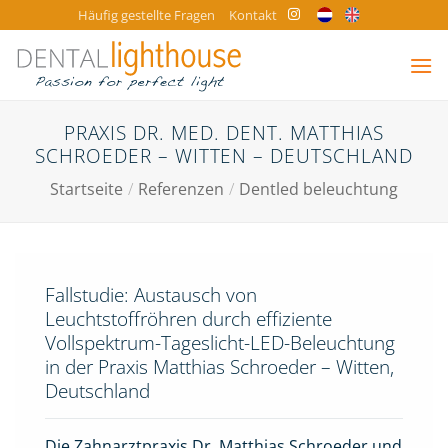
Zum
Häufig gestellte Fragen
Kontakt
Inhalt
springen
PRAXIS DR. MED. DENT. MATTHIAS
SCHROEDER – WITTEN – DEUTSCHLAND
Startseite
/
Referenzen
/
Dentled beleuchtung
Fallstudie: Austausch von
Leuchtstoffröhren durch effiziente
Vollspektrum-Tageslicht-LED-Beleuchtung
in der Praxis Matthias Schroeder – Witten,
Deutschland
Die Zahnarztpraxis Dr. Matthias Schroeder und