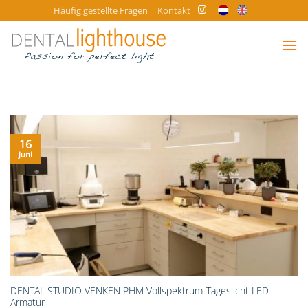
Zum
Häufig gestellte Fragen
Kontakt
Inhalt
springen
16
Juni
DENTAL STUDIO VENKEN PHM Vollspektrum-Tageslicht LED
Armatur