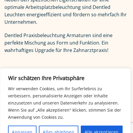
optimale Arbeitsplatzbeleuchtung sind Dentled
Leuchten energieeffizient und fördern so mehrfach Ihr
Unternehmen.
Dentled Praxisbeleuchtung Armaturen sind eine
perfekte Mischung aus Form und Funktion. Ein
wahrhaftiges Upgrade für Ihre Zahnarztpraxis!
Häufig gestellte Fragen
Wir schätzen Ihre Privatsphäre
Partner und Händler
Wir verwenden Cookies, um Ihr Surferlebnis zu
Strahlende Praxis
verbessern, personalisierte Anzeigen oder Inhalte
einzusetzen und unseren Datenverkehr zu analysieren.
Praxisbeleuchtung Berlin
Wenn Sie auf „Alle akzeptieren" klicken, stimmen Sie der
Anwendung von Cookies zu.
Anpassbare PHL praxisbeleuchtung
Anpassen
Alles ablehnen
Alle akzeptieren