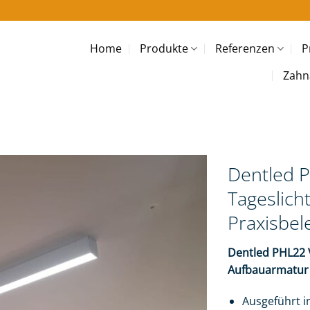
Home
Produkte
Referenzen
P
Zahn
Dentled P
Tageslich
Praxisbe
Dentled PHL22 
Aufbauarmatur 
Ausgeführt i