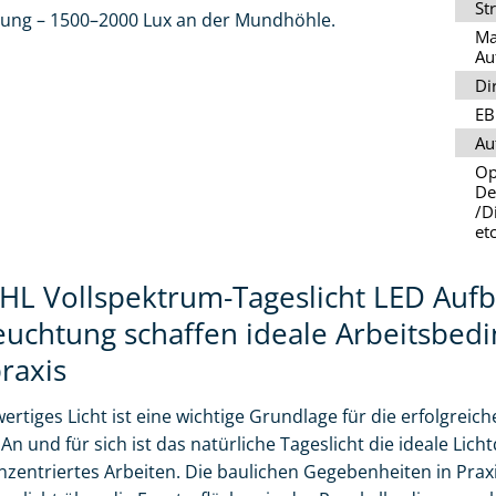
St
tung – 1500–2000 Lux an der Mundhöhle.
Ma
Au
Di
EB
Au
Op
De
/D
etc
HL Vollspektrum-Tageslicht LED Auf
euchtung schaffen ideale Arbeitsbed
raxis
ertiges Licht ist eine wichtige Grundlage für die erfolgrei
An und für sich ist das natürliche Tageslicht die ideale Lic
onzentriertes Arbeiten. Die baulichen Gegebenheiten in Prax