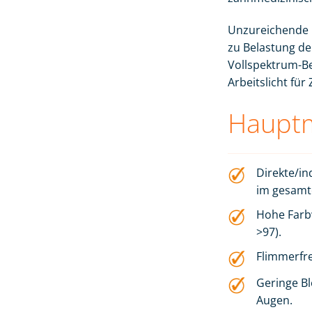
Unzureichende 
zu Belastung d
Vollspektrum-Be
Arbeitslicht fü
Hauptm
Direkte/in
im gesamt
Hohe Farb
>97).
Flimmerfr
Geringe Bl
Augen.