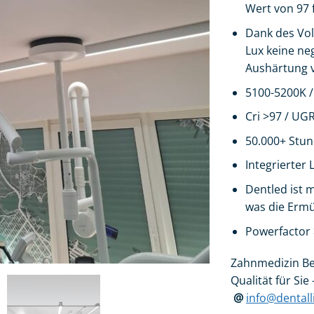
Wert von 97 
Dank des Vol
Lux keine ne
Aushärtung 
5100-5200K /
Cri >97 /
UGR
50.000+ Stun
Integrierter 
Dentled ist m
was die Erm
Powerfactor 
Zahnmedizin Be
Qualität für Sie
@
info@dentall