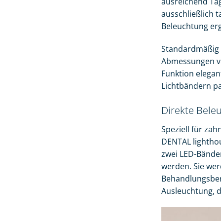
ausreichend Tag
ausschließlich 
Beleuchtung er
Standardmäßig i
Abmessungen vo
Funktion elegant
Lichtbändern pa
Direkte Beleu
Speziell für za
DENTAL lighthou
zwei LED-Bänder
werden. Sie werd
Behandlungsbere
Ausleuchtung, d