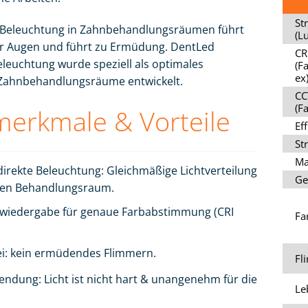
St
Beleuchtung in Zahnbehandlungsräumen führt
(L
er Augen und führt zu Ermüdung. DentLed
CR
leuchtung wurde speziell als optimales
(F
ex
r Zahnbehandlungsräume entwickelt.
CC
(F
erkmale & Vorteile
Eff
St
Ma
direkte Beleuchtung: Gleichmäßige Lichtverteilung
Ge
en Behandlungsraum.
wiedergabe für genaue Farbabstimmung (CRI
Fa
ei: kein ermüdendes Flimmern.
Fl
endung: Licht ist nicht hart & unangenehm für die
Le