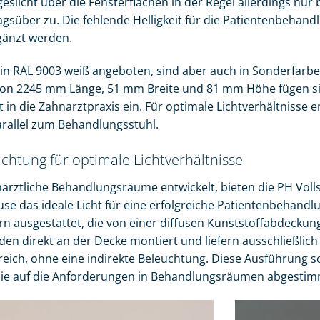
eslicht über die Fensterflächen in der Regel allerdings nur
tagsüber zu. Die fehlende Helligkeit für die Patientenbehan
gänzt werden.
n RAL 9003 weiß angeboten, sind aber auch in Sonderfarben
n 2245 mm Länge, 51 mm Breite und 81 mm Höhe fügen sic
 in die Zahnarztpraxis ein. Für optimale Lichtverhältnisse em
rallel zum Behandlungsstuhl.
chtung für optimale Lichtverhältnisse
hnärztliche Behandlungsräume entwickelt, bieten die PH Vo
se das ideale Licht für eine erfolgreiche Patientenbehandl
n ausgestattet, die von einer diffusen Kunststoffabdeckun
en direkt an der Decke montiert und liefern ausschließlich f
ich, ohne eine indirekte Beleuchtung. Diese Ausführung sor
ie auf die Anforderungen in Behandlungsräumen abgestimm