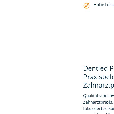
Hohe Leis
Dentled P
Praxisbel
Zahnarztp
Qualitativ hochw
Zahnarztpraxis. 
fokussiertes, k