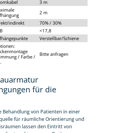
romkabel
3 m
ximale
2 m
fhängung
rekt/indirekt
70% / 30%
B
<17,8
fhängepunkte
Verstellbar/Schiene
tionen:
ckenmontage
Bitte anfragen
immung / Farbe /
.
bauarmatur
ingungen für die
che Behandlung von Patienten in einer
htquelle für räumliche Orientierung und
isräumen lassen den Eintritt von