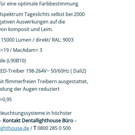
für eine optimale Farbbestimmung
lspektrum Tageslichts selbst bei 2000
gativen Auswirkungen auf die
von komposit und Leim.
 15000 Lumen / direkt/ RAL: 9003
<19 /
MacAdam< 3
de (L90B10)
LED-Treiber 198-264V~ 50/60Hz ( Dali2)
it flimmerfreien Treibern ausgestattet,
üdung der Augen reduziert
>0,95
leuchtungssysteme in höchster
 –
Kontakt Dentallighthouse Büro
–
ighthouse.de
/
T
0800 285 0 500