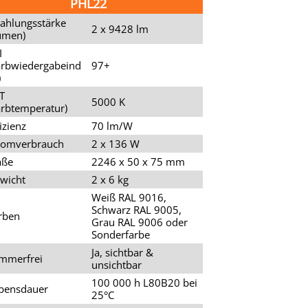
PHL22
rahlungsstärke
2 x 9428 lm
umen)
I
arbwiedergabeind
97+
)
T
5000 K
arbtemperatur)
izienz
70 lm/W
romverbrauch
2 x 136 W
ße
2246 x 50 x 75 mm
wicht
2 x 6 kg
Weiß RAL 9016,
Schwarz RAL 9005,
rben
Grau RAL 9006 oder
Sonderfarbe
Ja, sichtbar &
immerfrei
unsichtbar
100 000 h L80B20 bei
bensdauer
25°C