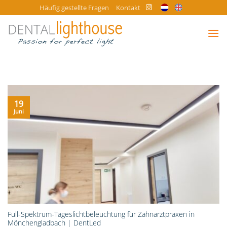
Zum
Häufig gestellte Fragen
Kontakt
Inhalt
springen
19
Juni
Full-Spektrum-Tageslichtbeleuchtung für Zahnarztpraxen in
Mönchengladbach | DentLed