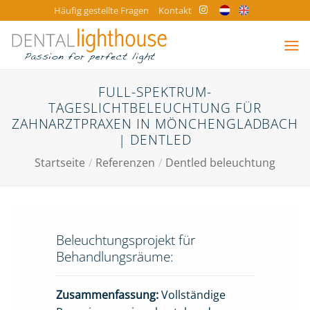
Zum
Häufig gestellte Fragen
Kontakt
Inhalt
springen
FULL-SPEKTRUM-
TAGESLICHTBELEUCHTUNG FÜR
ZAHNARZTPRAXEN IN MÖNCHENGLADBACH
| DENTLED
Startseite
/
Referenzen
/
Dentled beleuchtung
Beleuchtungsprojekt für
Behandlungsräume:
Zusammenfassung:
Vollständige