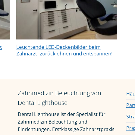
Leuchtende LED-Deckenbilder beim
s
Zahnarzt -zurücklehnen und entspannen!
Zahnmedizin Beleuchtung von
Häu
Dental Lighthouse
Par
Dental Lighthouse ist der Spezialist für
Str
Zahnmedizin Beleuchtung und
Pra
Einrichtungen. Erstklassige Zahnarztpraxis