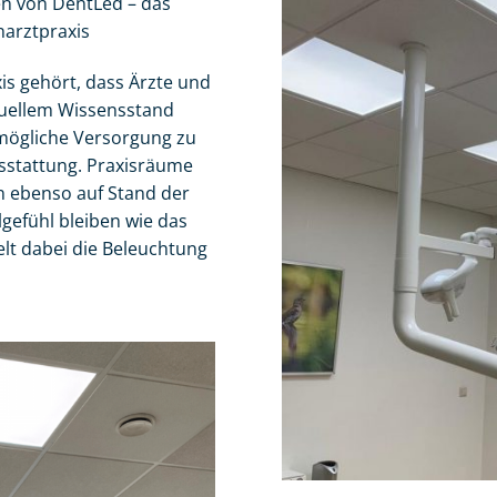
n von DentLed – das
narztpraxis
is gehört, dass Ärzte und
tuellem Wissensstand
tmögliche Versorgung zu
ausstattung. Praxisräume
 ebenso auf Stand der
gefühl bleiben wie das
elt dabei die Beleuchtung