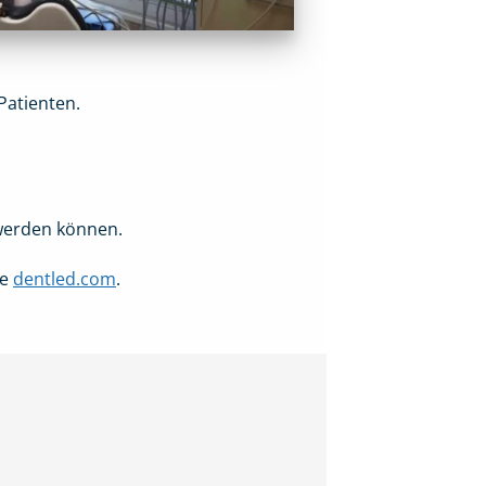
Patienten.
 werden können.
ie
dentled.com
.