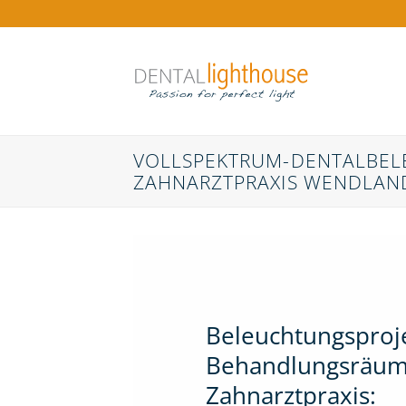
Zum
Inhalt
springen
VOLLSPEKTRUM-DENTALBELE
ZAHNARZTPRAXIS WENDLAND 
Beleuchtungsproje
Behandlungsräume
Zahnarztpraxis: