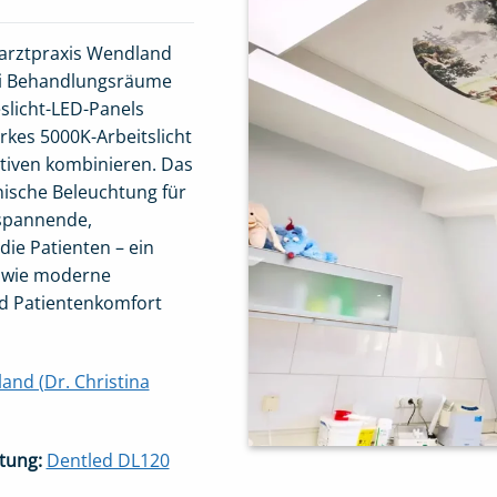
arztpraxis Wendland
rei Behandlungsräume
slicht-LED-Panels
arkes 5000K-Arbeitslicht
iven kombinieren. Das
inische Beleuchtung für
tspannende,
ie Patienten – ein
, wie moderne
d Patientenkomfort
and (Dr. Christina
htung:
Dentled DL120