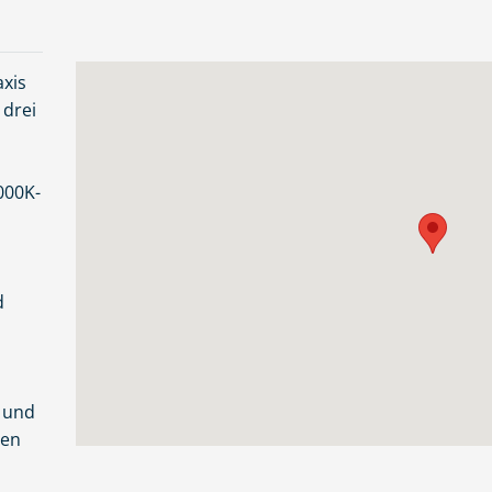
axis
 drei
000K-
d
 und
nen