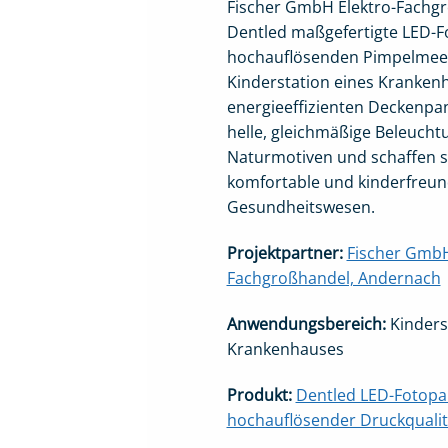
Fischer GmbH Elektro-Fachgr
Dentled maßgefertigte LED-F
hochauflösenden Pimpelmees
Kinderstation eines Kranken
energieeffizienten Deckenpa
helle, gleichmäßige Beleuch
Naturmotiven und schaffen s
komfortable und kinderfreu
Gesundheitswesen.
Projektpartner:
Fischer GmbH
Fachgroßhandel, Andernach
Anwendungsbereich:
Kinders
Krankenhauses
Produkt:
Dentled LED-Fotopa
hochauflösender Druckqualit