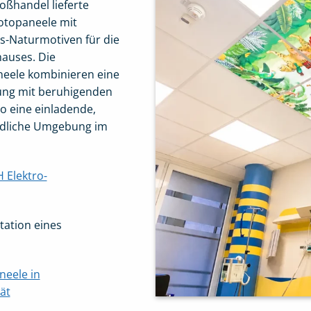
oßhandel lieferte
otopaneele mit
-Naturmotiven für die
hauses. Die
neele kombinieren eine
tung mit beruhigenden
o eine einladende,
ndliche Umgebung im
 Elektro-
tation eines
neele in
ät