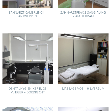
ZAHNARZT CAMERLINCK –
ZAHNARZTPRAXIS SANG AJANG
ANTWERPEN
– AMSTERDAM
DENTALHYGIENIKER R. DE
MASSAGE VOS – HILVERSUM
VLIEGER – DORDRECHT