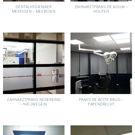
DENTALHYGIENIKER
ZAHNARZTPRAXIS DE BOUW –
MEERSSEN – MEERSSEN
HOUTEN
ZAHNARZTPRAXIS NEDEREIND
PRAXIS DE WITTE BRUG –
– NIEUWEGEIN
PAPENDRECHT