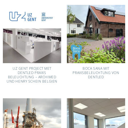
UZ GENT PROJECT MET
BOCA SANA MIT
DENTLED PRAXIS
PRAXISBELEUCHTUNG VON
BELEUCHTUNG – ARCHIMED
DENTLED
UND HENRY SCHEIN BELGIEN