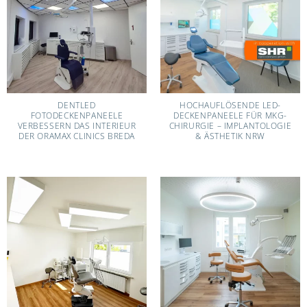
DENTLED
HOCHAUFLÖSENDE LED-
FOTODECKENPANEELE
DECKENPANEELE FÜR MKG-
VERBESSERN DAS INTERIEUR
CHIRURGIE – IMPLANTOLOGIE
DER ORAMAX CLINICS BREDA
& ÄSTHETIK NRW