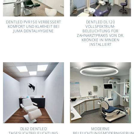
DENTLED PVR150 VERBESSERT
DENTLED DL120
KOMFORT UND KLARHEIT BEI
VOLLSPEKTRUM-
JUMA DENTALHYGIENE
BELEUCHTUNG FÜR
ZAHNARZTPRAXIS VON DR.
KRÖNCKE IN MINDEN
INSTALLIERT
DL62 DENTLED
MODERNE
TAGESLICHTBELEUCHTUNG
BELEUCHTUNGSMODERNISIERUN