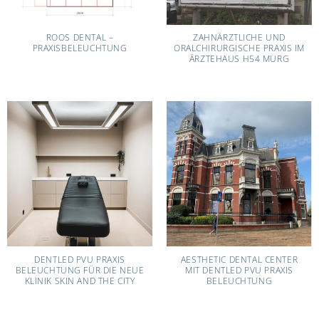
ROOS DENTAL –
ZAHNÄRZTLICHE UND
PRAXISBELEUCHTUNG
ORALCHIRURGISCHE PRAXIS IM
ÄRZTEHAUS H54 MURG
DENTLED PVU PRAXIS
AESTHETIC DENTAL CENTER
BELEUCHTUNG FÜR DIE NEUE
MIT DENTLED PVU PRAXIS
KLINIK SKIN AND THE CITY
BELEUCHTUNG