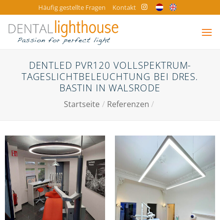
Zum
Häufig gestellte Fragen
Kontakt
Inhalt
springen
DENTLED PVR120 VOLLSPEKTRUM-
TAGESLICHTBELEUCHTUNG BEI DRES.
BASTIN IN WALSRODE
Startseite
/
Referenzen
/