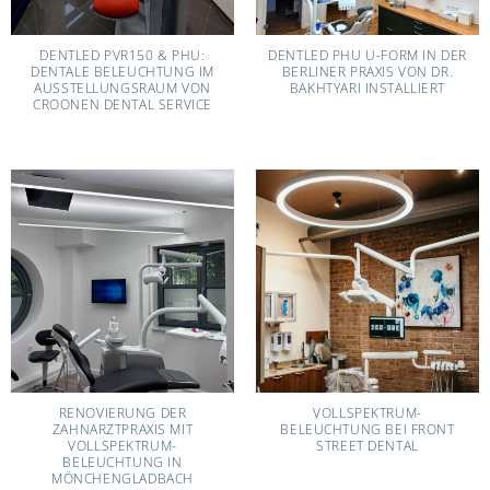
DENTLED PVR150 & PHU:
DENTLED PHU U-FORM IN DER
DENTALE BELEUCHTUNG IM
BERLINER PRAXIS VON DR.
AUSSTELLUNGSRAUM VON
BAKHTYARI INSTALLIERT
CROONEN DENTAL SERVICE
RENOVIERUNG DER
VOLLSPEKTRUM-
ZAHNARZTPRAXIS MIT
BELEUCHTUNG BEI FRONT
VOLLSPEKTRUM-
STREET DENTAL
BELEUCHTUNG IN
MÖNCHENGLADBACH