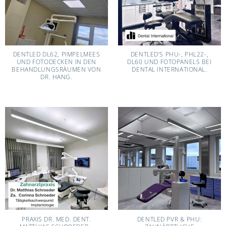
DENTLED DL62, PIMPELMEES
DENTLED’S PHU-, PHL22-,
UND FOTODECKEN IN DEN
DL60 UND FOTOPANELS BEI
BEHANDLUNGSRÄUMEN VON
DENTAL INTERNATIONAL.
DR. HANG.
PRAXIS DR. MED. DENT.
DENTLED PVR & PHU: