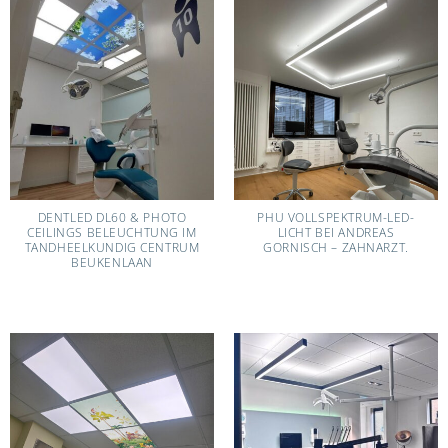
DENTLED DL60 & PHOTO
PHU VOLLSPEKTRUM-LED-
CEILINGS BELEUCHTUNG IM
LICHT BEI ANDREAS
TANDHEELKUNDIG CENTRUM
GORNISCH – ZAHNARZT.
BEUKENLAAN